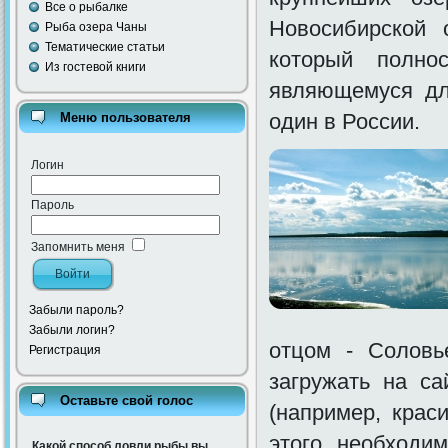
Все о рыбалке
Новосибирской 
Рыба озера Чаны
Тематические статьи
который полно
Из гостевой книги
являющемуся дл
один в России.
Меню пользователя
Логин
Пароль
Запомнить меня
Забыли пароль?
Забыли логин?
отцом - Соловь
Регистрация
загружать на с
Оставьте свой голос
(например, крас
этого необходим
Какой способ ловли рыбы вы