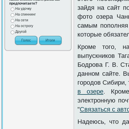
предпочитаете?
зайдя на сайт п
На удочку
На спиннинг
фото озера Чан
На сети
самым пополняя
На острогу
Другой
которые обязател
Кроме того, 
выпускников Таг
Бодрова Г. В. С
данном сайте. В
городов Сибири, 
в озере
. Кром
электронную поч
"
Связаться с авт
Надеюсь, что да