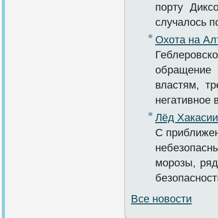
порту Дикс
случалось п
Охота на Ал
Геблеровс
обращение 
властям, тр
негативное 
Лёд Хакасии
С приближен
небезопасны
морозы, ря
безопасност
Все новости