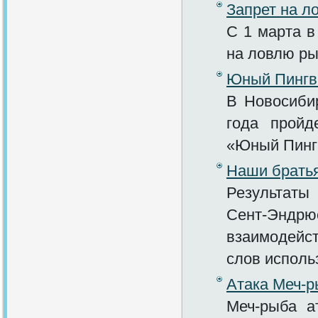
Запрет на л
С 1 марта в
на ловлю р
Юный Пингв
В Новосиби
года пройд
«Юный Пинг
Наши брать
Результаты
Сент-Эндрюс
взаимодейс
слов использ
Атака Меч-
Меч-рыба а