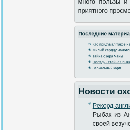
много пользы и
приятного просмо
Последние матери
Кто придумал такое н
Милый сердцу Чановс
Тайна озера Чаны
Пелядь - стайная рыб
Зеркальный карп
Новости ох
Рекорд англ
Рыбак из Ан
своей везуч