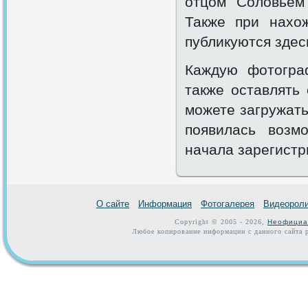
отцом Соловьем
Также при нахо
публикуются здес
Каждую фотогра
также оставлять
можете загружать
появилась возм
начала зарегистр
О сайте
Информация
Фотогалерея
Видеорол
Copyright © 2005 - 2026,
Неофициа
Любое копирование информации с данного сайта р