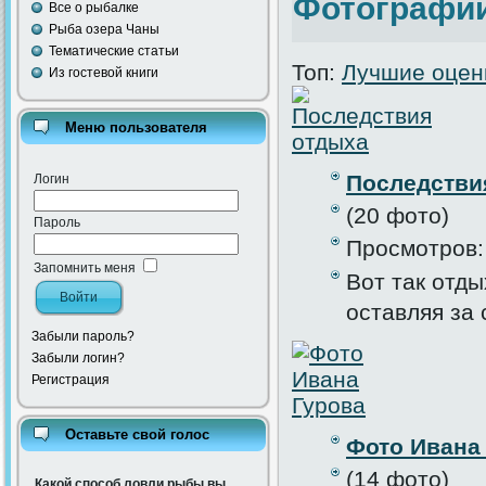
Фотографии
Все о рыбалке
Рыба озера Чаны
Тематические статьи
Топ:
Лучшие оцен
Из гостевой книги
Меню пользователя
Последстви
Логин
(20 фото)
Пароль
Просмотров:
Запомнить меня
Вот так отд
оставляя за 
Забыли пароль?
Забыли логин?
Регистрация
Оставьте свой голос
Фото Ивана
(14 фото)
Какой способ ловли рыбы вы