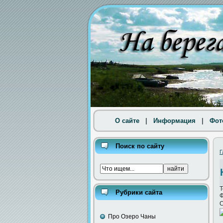
О сайте
|
Информация
|
Фот
Поиск по сайту
Г
Т
Рубрики сайта
Ф
С
Про Озеро Чаны