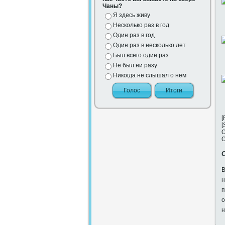
Чаны?
Я здесь живу
Несколько раз в год
Один раз в год
Один раз в несколько лет
Был всего один раз
Не был ни разу
Никогда не слышал о нем
[
[
О
О
В
н
п
о
н