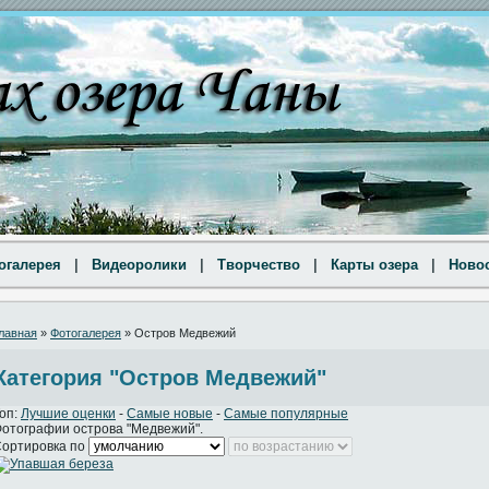
огалерея
|
Видеоролики
|
Творчество
|
Карты озера
|
Ново
лавная
»
Фотогалерея
» Остров Медвежий
Категория "Остров Медвежий"
оп:
Лучшие оценки
-
Самые новые
-
Самые популярные
отографии острова "Медвежий".
ортировка по