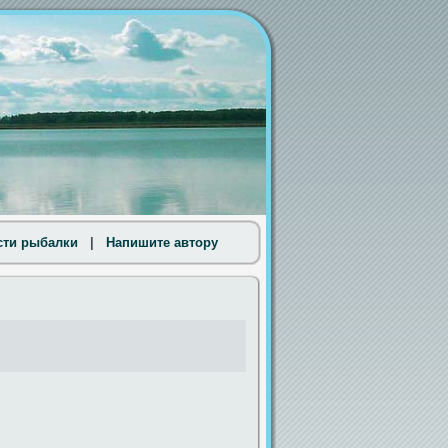
сти рыбалки
|
Напишите автору