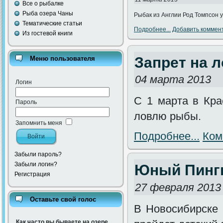
Все о рыбалке
Рыба озера Чаны
Рыбак из Англии Род Томпсон у
Тематические статьи
Подробнее...
Добавить коммен
Из гостевой книги
Запрет на 
Меню пользователя
04 марта 2013
Логин
С 1 марта в Кра
Пароль
ловлю рыбы.
Запомнить меня
Подробнее...
Ком
Забыли пароль?
Забыли логин?
Юный Пингв
Регистрация
27 февраля 2013
Оставьте свой голос
В Новосибирске 
Как часто вы бываете на озере