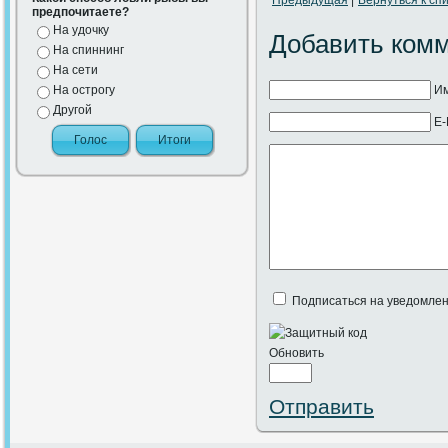
Предыдущая
|
Вернуться к спи
предпочитаете?
На удочку
Добавить ком
На спиннинг
На сети
На острогу
Им
Другой
E-
Подписаться на уведомлен
Обновить
Отправить