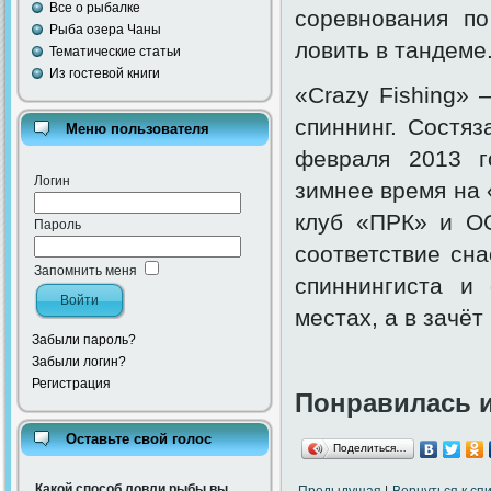
Все о рыбалке
соревнования п
Рыба озера Чаны
ловить в тандеме
Тематические статьи
Из гостевой книги
«Crazy Fishing» 
спиннинг. Состяз
Меню пользователя
февраля 2013 г
Логин
зимнее время на 
клуб «ПРК» и О
Пароль
соответствие сна
Запомнить меня
спиннингиста и
местах, а в зачёт
Забыли пароль?
Забыли логин?
Регистрация
Понравилась 
Оставьте свой голос
Поделиться…
Какой способ ловли рыбы вы