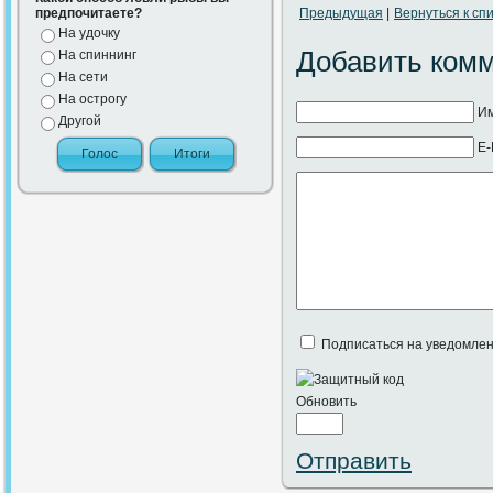
предпочитаете?
Предыдущая
|
Вернуться к спи
На удочку
Добавить ком
На спиннинг
На сети
На острогу
Им
Другой
E-
Подписаться на уведомлен
Обновить
Отправить