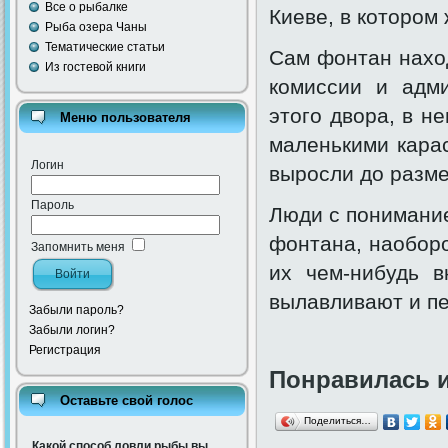
Все о рыбалке
Киеве, в котором
Рыба озера Чаны
Тематические статьи
Сам фонтан нахо
Из гостевой книги
комиссии и адм
этого двора, в н
Меню пользователя
маленькими кара
Логин
выросли до разме
Пароль
Люди с понимание
фонтана, наоборо
Запомнить меня
их чем-нибудь в
вылавливают и пе
Забыли пароль?
Забыли логин?
Регистрация
Понравилась 
Оставьте свой голос
Поделиться…
Какой способ ловли рыбы вы