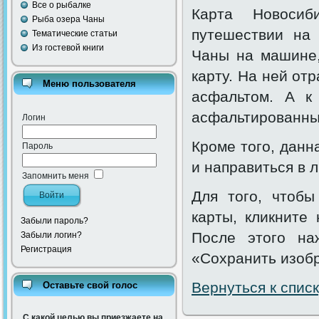
Все о рыбалке
Карта Новосиб
Рыба озера Чаны
путешествии на 
Тематические статьи
Из гостевой книги
Чаны на машине,
карту. На ней от
Меню пользователя
асфальтом. А к
асфальтированны
Логин
Кроме того, данн
Пароль
и направиться в 
Запомнить меня
Для того, чтобы
карты, кликните
Забыли пароль?
После этого на
Забыли логин?
Регистрация
«Сохранить изобр
Вернуться к списк
Оставьте свой голос
С какой целью вы приезжаете на