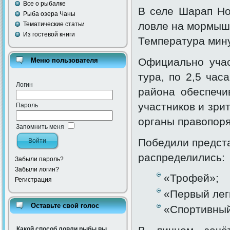
Все о рыбалке
В селе Шарап Но
Рыба озера Чаны
ловле на мормышк
Тематические статьи
Из гостевой книги
Температура мину
Официально учас
Меню пользователя
тура, по 2,5 ча
Логин
района обеспечи
участников и зри
Пароль
органы правопоря
Запомнить меня
Победили предста
распределились:
Забыли пароль?
Забыли логин?
«Трофей»;
Регистрация
«Первый лег
Оставьте свой голос
«Спортивный
Какой способ ловли рыбы вы