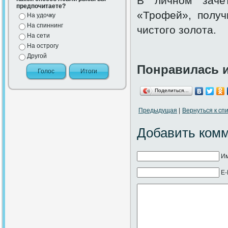
В личном зачё
предпочитаете?
«Трофей», полу
На удочку
На спиннинг
чистого золота.
На сети
На острогу
Другой
Понравилась 
Поделиться…
Предыдущая
|
Вернуться к спи
Добавить ком
Им
E-