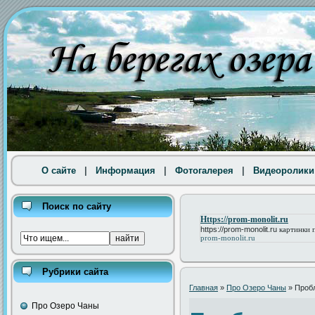
О сайте
|
Информация
|
Фотогалерея
|
Видеоролики
Поиск по сайту
Https://prom-monolit.ru
https://prom-monolit.ru
картинки 
prom-monolit.ru
Рубрики сайта
Главная
»
Про Озеро Чаны
» Проб
Про Озеро Чаны