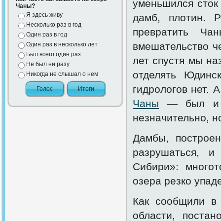
уменьшился сток 
Чаны?
Я здесь живу
дамб, плотин. 
Несколько раз в год
превратить Чан
Один раз в год
вмешательство че
Один раз в несколько лет
Был всего один раз
лет спустя мы на
Не был ни разу
отделять Юдинс
Никогда не слышал о нем
гидрологов нет. 
Чаны
— был и т
незначительно, н
Дамбы, построен
разрушаться, и
Сибири»: многот
озера резко упаде
Как сообщили в 
области, постан