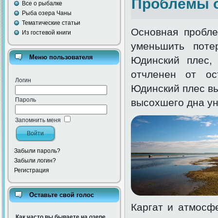
Проблемы 
Все о рыбалке
Рыба озера Чаны
Тематические статьи
Основная пробл
Из гостевой книги
уменьшить пот
Меню пользователя
Юдинский плес,
отчленен от ос
Логин
Юдинский плес вы
Пароль
высохшего дна ун
Запомнить меня
Забыли пароль?
Забыли логин?
Регистрация
Оставьте свой голос
Каргат и атмосфе
Как часто вы бываете на озере