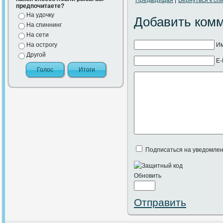
Предыдущая
|
Вернуться к спи
предпочитаете?
На удочку
Добавить ком
На спиннинг
На сети
На острогу
Им
Другой
E-
Подписаться на уведомлен
Обновить
Отправить