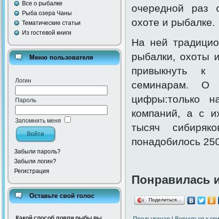
Все о рыбалке
очередной раз о
Рыба озера Чаны
охоте и рыбалке.
Тематические статьи
Из гостевой книги
На ней традицио
рыбалки, охоты и
Меню пользователя
привыкнуть к 
Логин
семинарам. О п
цифры:только н
Пароль
компаний, а с и
Запомнить меня
тысяч сибиряк
понадобилось 250
Забыли пароль?
Забыли логин?
Регистрация
Понравилась 
Оставьте свой голос
Поделиться…
Какой способ ловли рыбы вы