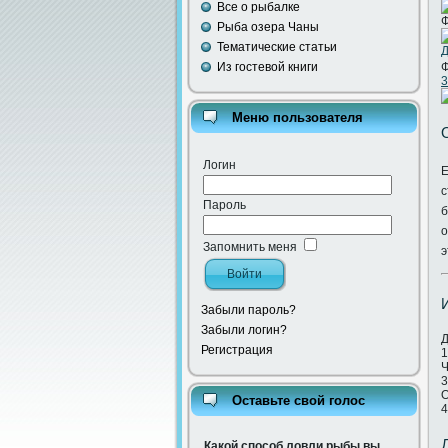
Все о рыбалке
Ф
Рыба озера Чаны
Тематические статьи
Из гостевой книги
Ф
3
Меню пользователя
Логин
Е
с
Пароль
б
о
Запомнить меня
э
Забыли пароль?
Забыли логин?
Д
Регистрация
1
Ч
3
О
Оставьте свой голос
4
Какой способ ловли рыбы вы