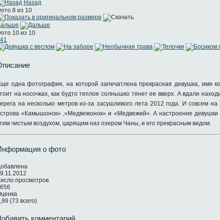
Назад
ото 8 из 10
Дальше
ото 10 из 10
41
Описание
ще одна фотография, на которой запечатлена прекрасная девушка, имя ко
тоит на носочках, как будто теплое солнышко тянет ее вверх. А вдали нахо
ерега на несколько метров из-за засушливого лета 2012 года. И совсем на
строва «Камышонок» ,»Медвежонок» и «Медвежий». А настроение девушки к
тим чистым воздухом, царящим наз озером Чаны, и его прекрасным видом.
Информация о фото
обавлена
9.11.2012
исло просмотров
656
ценка
,99 (73 всего)
Добавить комментарий