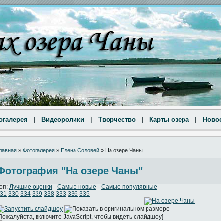
огалерея
|
Видеоролики
|
Творчество
|
Карты озера
|
Ново
лавная
»
Фотогалерея
»
Елена Соловей
» На озере Чаны
Фотография "На озере Чаны"
оп:
Лучшие оценки
-
Самые новые
-
Самые популярные
31
330
334
339
338
333
336
335
Пожалуйста, включите JavaScript, чтобы видеть слайдшоу]