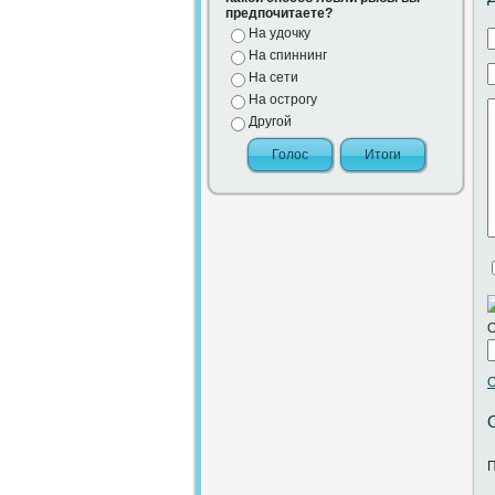
предпочитаете?
На удочку
На спиннинг
На сети
На острогу
Другой
О
О