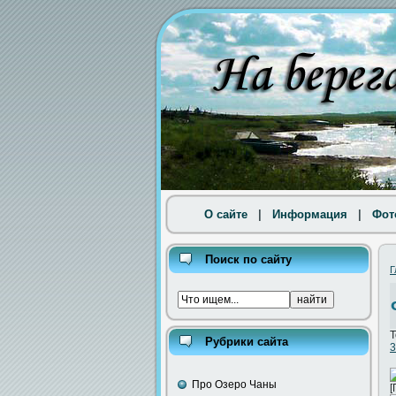
О сайте
|
Информация
|
Фот
Поиск по сайту
Г
Т
Рубрики сайта
3
Про Озеро Чаны
[