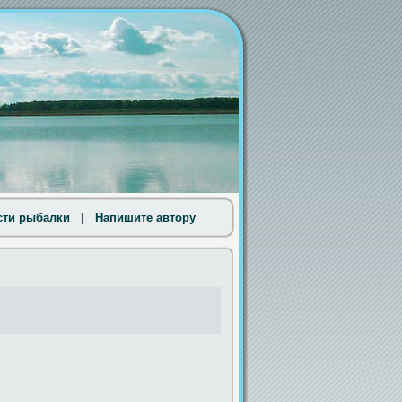
сти рыбалки
|
Напишите автору