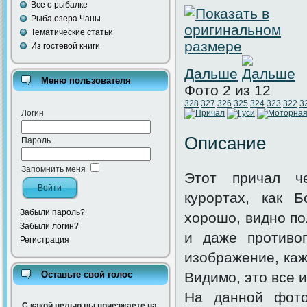
Все о рыбалке
Рыба озера Чаны
Тематические статьи
Из гостевой книги
Дальше
Меню пользователя
Фото 2 из 12
328
327
326
325
324
323
322
3
Логин
Описание
Пароль
Запомнить меня
Этот причал че
курортах, как 
Забыли пароль?
хорошо, видно по
Забыли логин?
и даже противо
Регистрация
изображение, каже
Оставьте свой голос
Видимо, это все 
На данной фото
С какой целью вы приезжаете на