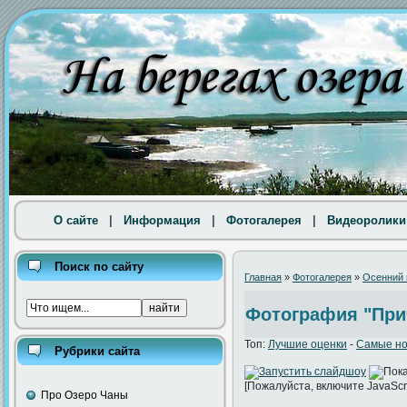
О сайте
|
Информация
|
Фотогалерея
|
Видеоролики
Поиск по сайту
Главная
»
Фотогалерея
»
Осенний 
Фотография "При
Топ:
Лучшие оценки
-
Самые н
Рубрики сайта
[Пожалуйста, включите JavaScr
Про Озеро Чаны