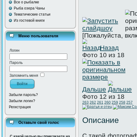
Все о рыбалке
Рыба озера Чаны
Тематические статьи
Из гостевой книги
[Пожалуйста, вкл
Меню пользователя
Назад
Логин
Фото 10 из 18
Пароль
Запомнить меня
Дальше
Забыли пароль?
Фото 12 из 18
Забыли логин?
263
262
261
260
259
258
257
Регистрация
Описание
Оставьте свой голос
С такой фотограф
С какой целью вы приезжаете на