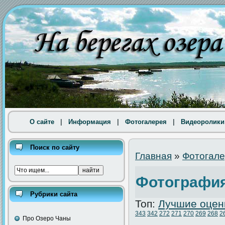
О сайте
|
Информация
|
Фотогалерея
|
Видеоролики
Поиск по сайту
Главная
»
Фотогал
Фотография
Рубрики сайта
Топ:
Лучшие оцен
343
342
272
271
270
269
268
2
Про Озеро Чаны