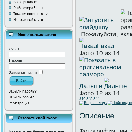
Все о рыбалке
Рыба озера Чаны
Тематические статьи
Из гостевой книги
[Пожалуйста, вкл
Меню пользователя
Назад
Логин
Фото 10 из 14
Пароль
Запомнить меня
Дальше
Забыли пароль?
Фото 12 из 14
Забыли логин?
346
345
344
Регистрация
Описание
Оставьте свой голос
Фотография, вып
Как часто вы бываете на озере