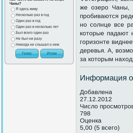
Чаны?
же озеро Чаны, 
Я здесь живу
пробиваются ред
Несколько раз в год
Один раз в год
но солнце все р
Один раз в несколько лет
которые падают 
Был всего один раз
Не был ни разу
горизонте виднее
Никогда не слышал о нем
деревья. А, возмо
за которым наход
Информация о
Добавлена
27.12.2012
Число просмотро
798
Оценка
5,00 (5 всего)