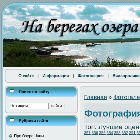
О сайте
|
Информация
|
Фотогалерея
|
Видеоролики
Поиск по сайту
Главная
»
Фотогал
Фотография
Рубрики сайта
Топ:
Лучшие оцен
357
356
355
354
353
352
351
3
Про Озеро Чаны