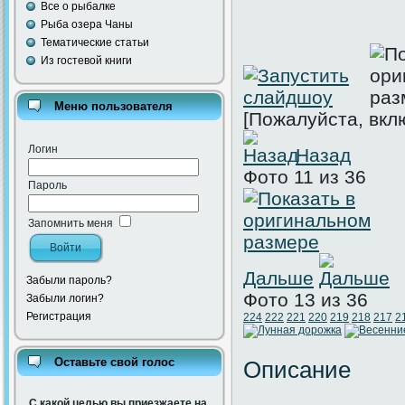
Все о рыбалке
Рыба озера Чаны
Тематические статьи
Из гостевой книги
Меню пользователя
[Пожалуйста, вкл
Логин
Назад
Фото 11 из 36
Пароль
Запомнить меня
Дальше
Забыли пароль?
Фото 13 из 36
Забыли логин?
Регистрация
224
222
221
220
219
218
217
2
Оставьте свой голос
Описание
С какой целью вы приезжаете на