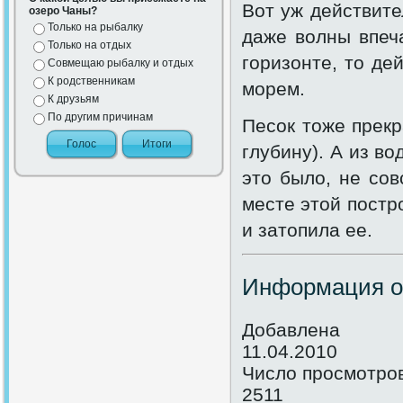
Вот уж действите
озеро Чаны?
Только на рыбалку
даже волны впеча
Только на отдых
горизонте, то де
Совмещаю рыбалку и отдых
К родственникам
морем.
К друзьям
По другим причинам
Песок тоже прекр
глубину). А из во
это было, не сов
месте этой постр
и затопила ее.
Информация о
Добавлена
11.04.2010
Число просмотро
2511