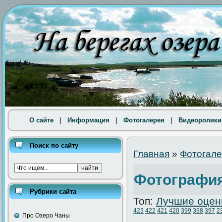
О сайте
|
Информация
|
Фотогалерея
|
Видеоролики
Поиск по сайту
Главная
»
Фотогал
Фотография
Рубрики сайта
Топ:
Лучшие оцен
423
422
421
420
399
398
397
2
Про Озеро Чаны