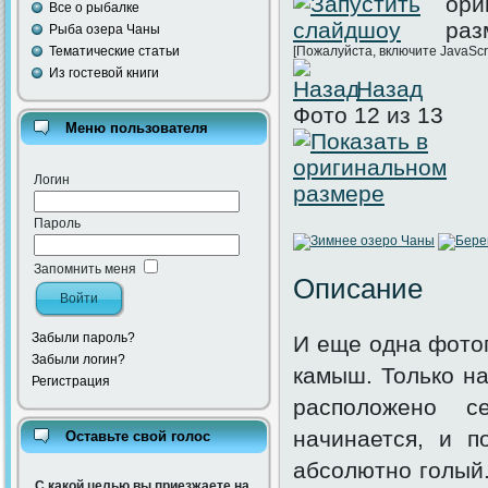
Все о рыбалке
Рыба озера Чаны
Тематические статьи
[Пожалуйста, включите JavaScr
Из гостевой книги
Назад
Фото 12 из 13
Меню пользователя
Логин
Пароль
Запомнить меня
Описание
Забыли пароль?
И еще одна фотог
Забыли логин?
камыш. Только на
Регистрация
расположено с
начинается, и п
Оставьте свой голос
абсолютно голый.
С какой целью вы приезжаете на