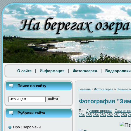
О сайте
|
Информация
|
Фотогалерея
|
Видеоролики
Поиск по сайту
Главная
»
Фотогалерея
»
Зимнее о
Фотография "Зи
Топ:
Лучшие оценки
-
Самые н
Рубрики сайта
284
255
254
253
252
251
250
2
Про Озеро Чаны