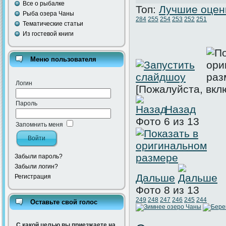
Все о рыбалке
Топ:
Лучшие оцен
Рыба озера Чаны
284
255
254
253
252
251
Тематические статьи
Из гостевой книги
Меню пользователя
Логин
[Пожалуйста, вкл
Пароль
Назад
Фото 6 из 13
Запомнить меня
Забыли пароль?
Забыли логин?
Дальше
Регистрация
Фото 8 из 13
249
248
247
246
245
244
Оставьте свой голос
С какой целью вы приезжаете на