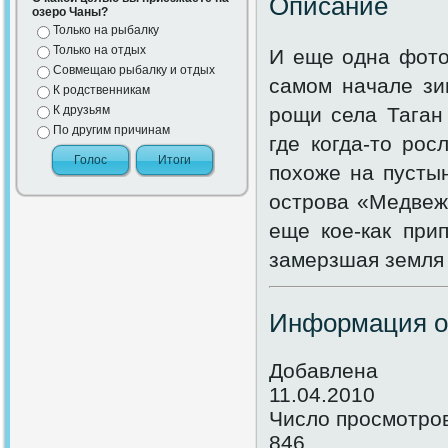
Описание
озеро Чаны?
Только на рыбалку
Только на отдых
И еще одна фото
Совмещаю рыбалку и отдых
самом начале зи
К родственникам
К друзьям
рощи села Таган
По другим причинам
где когда-то рос
похоже на пусты
острова «Медвежо
еще кое-как при
замерзшая земля 
Информация о
Добавлена
11.04.2010
Число просмотро
846