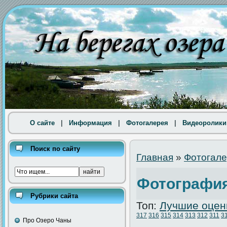
О сайте
|
Информация
|
Фотогалерея
|
Видеоролики
Поиск по сайту
Главная
»
Фотогал
Фотография
Рубрики сайта
Топ:
Лучшие оцен
317
316
315
314
313
312
311
3
Про Озеро Чаны