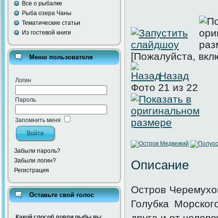
Все о рыбалке
Рыба озера Чаны
Тематические статьи
Из гостевой книги
[Пожалуйста, вкл
Меню пользователя
Назад
Логин
Фото 21 из 22
Пароль
Запомнить меня
Забыли пароль?
Забыли логин?
Описание
Регистрация
Остров Черемухов
Оставьте свой голос
Голубка Морского
друга и от челов
Какой способ ловли рыбы вы