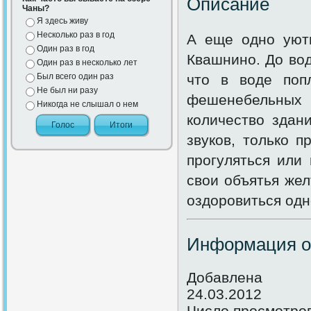
Описание
Чаны?
Я здесь живу
Несколько раз в год
А еще одно уютн
Один раз в год
Квашнино. До вод
Один раз в несколько лет
Был всего один раз
что в воде поп
Не был ни разу
фешенебельных 
Никогда не слышал о нем
количество здан
звуков, только п
прогуляться или 
свои объятья жел
оздоровиться од
Информация о
Добавлена
24.03.2012
Число просмотро