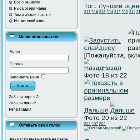
Все о рыбалке
Топ:
Лучшие оцен
Рыба озера Чаны
317
316
315
314
313
312
311
3
Тематические статьи
Из гостевой книги
Меню пользователя
Логин
[Пожалуйста, вкл
Пароль
Назад
Фото 18 из 22
Запомнить меня
Забыли пароль?
Забыли логин?
Дальше
Регистрация
Фото 20 из 22
298
297
296
Оставьте свой голос
Как часто вы бываете на озере