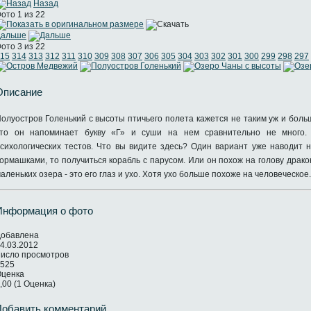
Назад
ото 1 из 22
Дальше
ото 3 из 22
15
314
313
312
311
310
309
308
307
306
305
304
303
302
301
300
299
298
297
Описание
олуостров Голенький с высоты птичьего полета кажется не таким уж и больш
что он напоминает букву «Г» и суши на нем сравнительно не много.
сихологических тестов. Что вы видите здесь? Один вариант уже наводит н
ормашками, то получиться корабль с парусом. Или он похож на голову дракон
аленьких озера - это его глаз и ухо. Хотя ухо больше похоже на человеческое.
Информация о фото
обавлена
4.03.2012
исло просмотров
525
ценка
,00 (1 Оценка)
Добавить комментарий