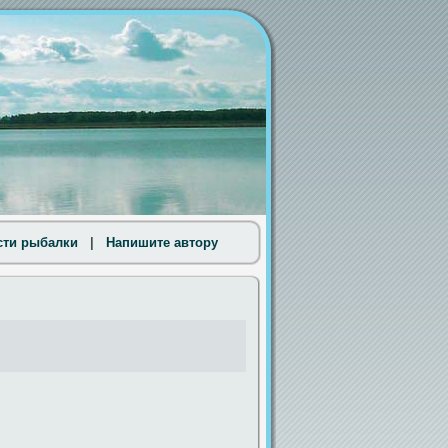
сти рыбалки
|
Напишите автору