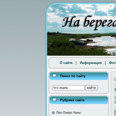
О сайте
|
Информация
|
Фот
Поиск по сайту
Г
Т
Рубрики сайта
3
Про Озеро Чаны
[