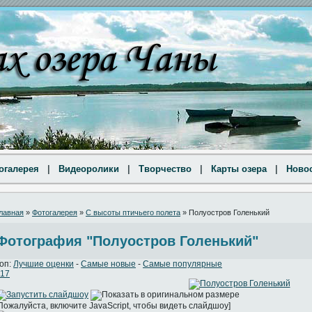
огалерея
|
Видеоролики
|
Творчество
|
Карты озера
|
Ново
лавная
»
Фотогалерея
»
С высоты птичьего полета
» Полуостров Голенький
Фотография "Полуостров Голенький"
оп:
Лучшие оценки
-
Самые новые
-
Самые популярные
17
Пожалуйста, включите JavaScript, чтобы видеть слайдшоу]