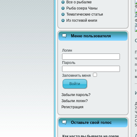
Все о рыбалке
Ф
Рыба озера Чаны
Тематические статьи
Из гостевой книги
Ф
3
Меню пользователя
Логин
П
Пароль
п
т
Запомнить меня
м
Забыли пароль?
Забыли логин?
Д
Регистрация
2
Ч
2
О
Оставьте свой голос
5
Как часто вы бываете на озере