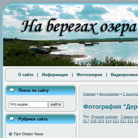
О сайте
|
Информация
|
Фотогалерея
|
Видеоролики
Поиск по сайту
Главная
»
Фотогалерея
»
С высоты
Фотография "Дер
Топ:
Лучшие оценки
-
Самые н
Рубрики сайта
317
316
315
314
313
312
311
3
Про Озеро Чаны