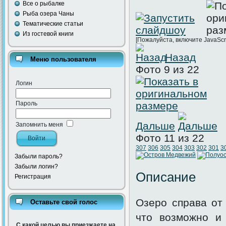
Все о рыбалке
Рыба озера Чаны
Тематические статьи
Из гостевой книги
[Пожалуйста, включите JavaScr
Назад
Меню пользователя
Фото 9 из 22
Логин
Пароль
Дальше
Запомнить меня
Фото 11 из 22
307
306
305
304
303
302
301
3
Забыли пароль?
Забыли логин?
Описание
Регистрация
Озеро справа от
Оставьте свой голос
что возможно и 
С какой целью вы приезжаете на